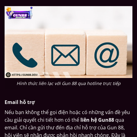
Hình thức liên lạc với Gun 88 qua hotline trực tiếp
Email hỗ trợ
Nếu bạn không thể gọi điện hoặc có những vấn đề yêu
cầu giải quyết chi tiết hơn có thể
liên hệ Gun88
qua
email. Chỉ cần gửi thư đến địa chỉ hỗ trợ của Gun 88,
hội viên sẽ nhận được phản hồi nhanh chóng. Đây là