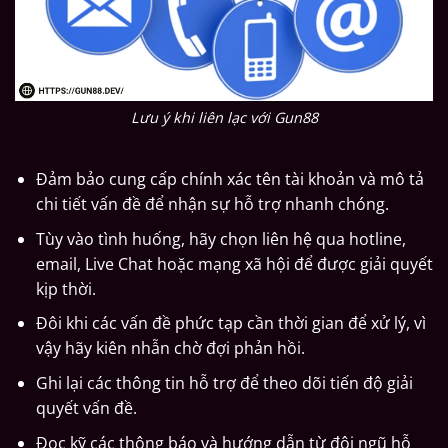
Lưu ý khi liên lạc với Gun88
Đảm bảo cung cấp chính xác tên tài khoản và mô tả
chi tiết vấn đề để nhận sự hỗ trợ nhanh chóng.
Tùy vào tình huống, hãy chọn liên hệ qua hotline,
email, Live Chat hoặc mạng xã hội để được giải quyết
kịp thời.
Đôi khi các vấn đề phức tạp cần thời gian để xử lý, vì
vậy hãy kiên nhẫn chờ đợi phản hồi.
Ghi lại các thông tin hỗ trợ để theo dõi tiến độ giải
quyết vấn đề.
Đọc kỹ các thông báo và hướng dẫn từ đội ngũ hỗ